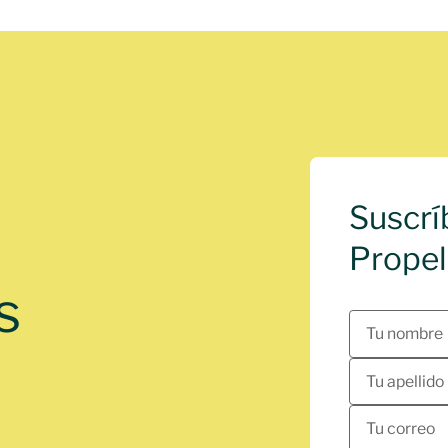
Suscrí
Propel
s