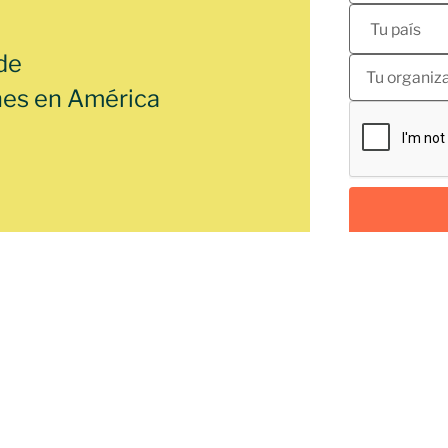
de
nes en América