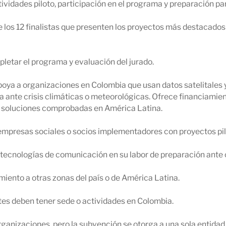
ividades piloto, participación en el programa y preparación pa
 los 12 finalistas que presenten los proyectos más destacado
letar el programa y evaluación del jurado.
oya a organizaciones en Colombia que usan datos satelitales
ta ante crisis climáticas o meteorológicas. Ofrece financiamie
ar soluciones comprobadas en América Latina.
, empresas sociales o socios implementadores con proyectos pi
/o tecnologías de comunicación en su labor de preparación ante 
miento a otras zonas del país o de América Latina.
tes deben tener sede o actividades en Colombia.
rganizaciones, pero la subvención se otorga a una sola entidad 