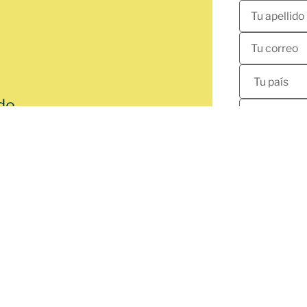
de
nes en América