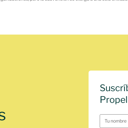
Suscrí
Propel
s