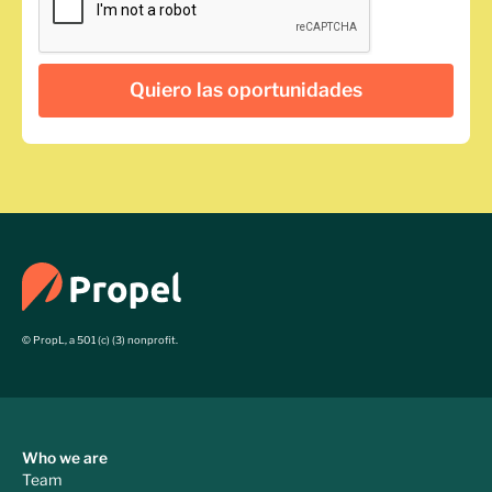
© PropL, a 501 (c) (3) nonprofit.
Who we are
Team