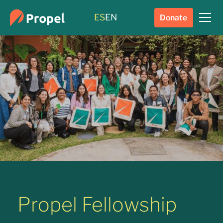
ES
EN
Donate
Propel Fellowship