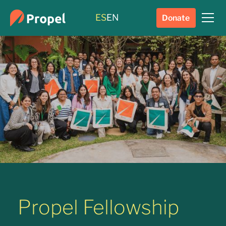
ES
EN
Donate
Propel Fellowship