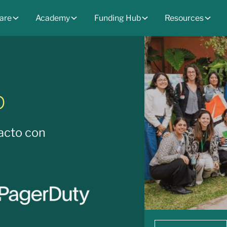
are
Academy
Funding Hub
Resources
p
acto con