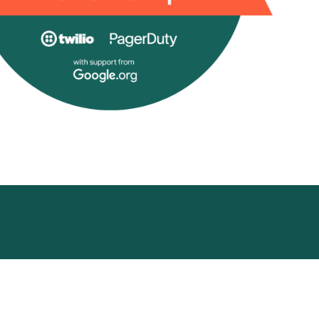
cademy
Funding Hub
Resources