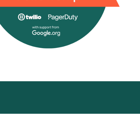
cademy
Funding Hub
Resources