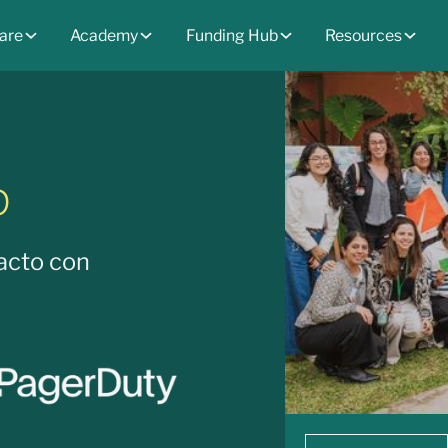
are
Academy
Funding Hub
Resources
p
acto con