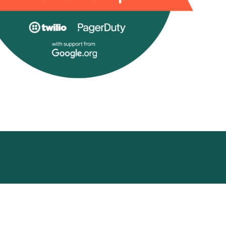
cademy
Funding Hub
Resources