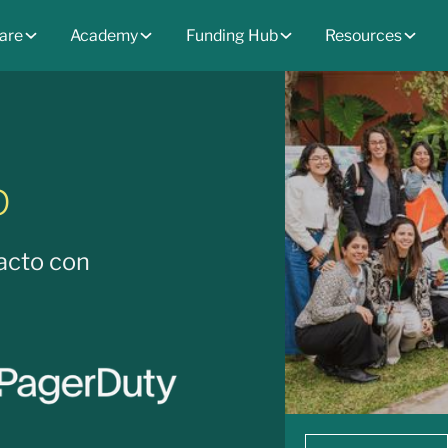
are
Academy
Funding Hub
Resources
p
acto con