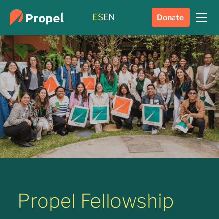
ES
EN
Donate
Propel Fellowship