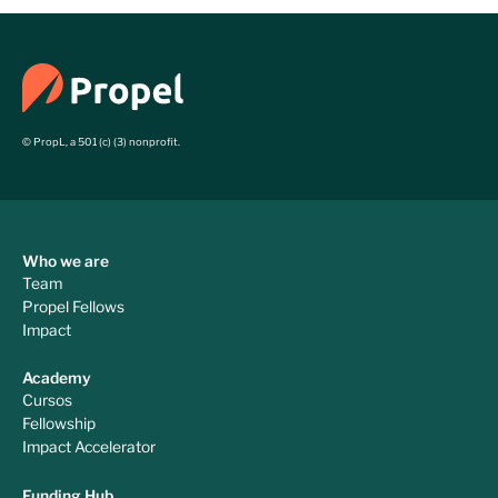
© PropL, a 501 (c) (3) nonprofit.
Who we are
Team
Propel Fellows
Impact
Academy
Cursos
Fellowship
Impact Accelerator
Funding Hub