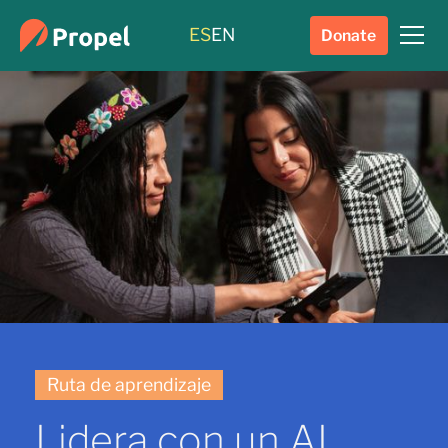
ES
EN
Donate
Ruta de aprendizaje
Lidera con un AI