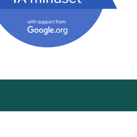
cademy
Funding Hub
Resources