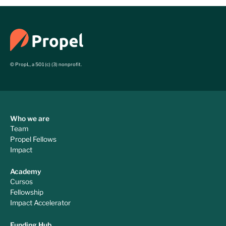
© PropL, a 501 (c) (3) nonprofit.
Who we are
Team
Propel Fellows
Impact
Academy
Cursos
Fellowship
Impact Accelerator
Funding Hub