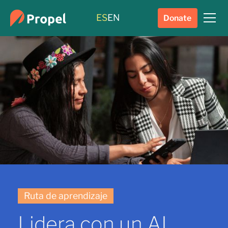
ES
EN
Donate
Ruta de aprendizaje
Lidera con un AI