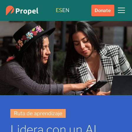
ES
EN
Donate
Ruta de aprendizaje
Lidera con un AI