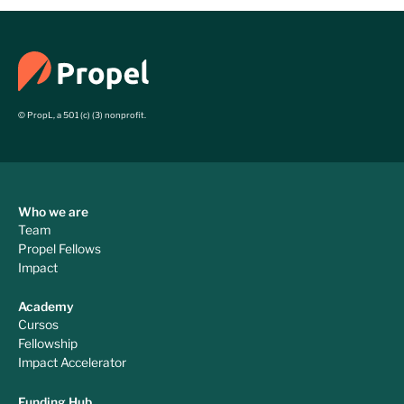
© PropL, a 501 (c) (3) nonprofit.
Who we are
Team
Propel Fellows
Impact
Academy
Cursos
Fellowship
Impact Accelerator
Funding Hub