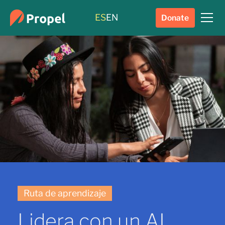
ES
EN
Donate
Ruta de aprendizaje
Lidera con un AI