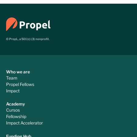
© PropL, a 501 (c) (3) nonprofit.
Who we are
Team
Propel Fellows
Impact
Academy
Cursos
Fellowship
Impact Accelerator
Funding Hub