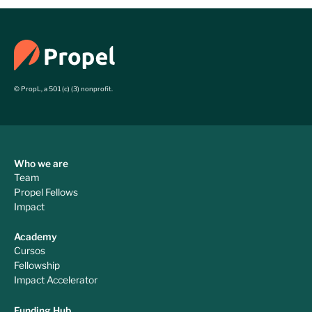
© PropL, a 501 (c) (3) nonprofit.
Who we are
Team
Propel Fellows
Impact
Academy
Cursos
Fellowship
Impact Accelerator
Funding Hub