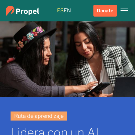
ES
EN
Donate
Ruta de aprendizaje
Lidera con un AI