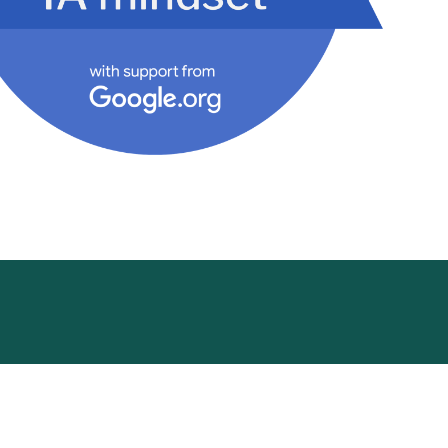
cademy
Funding Hub
Resources