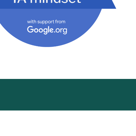
cademy
Funding Hub
Resources