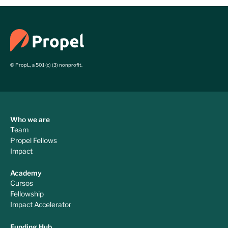
© PropL, a 501 (c) (3) nonprofit.
Who we are
Team
Propel Fellows
Impact
Academy
Cursos
Fellowship
Impact Accelerator
Funding Hub