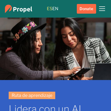
ES
EN
Donate
Ruta de aprendizaje
Lidera con un AI