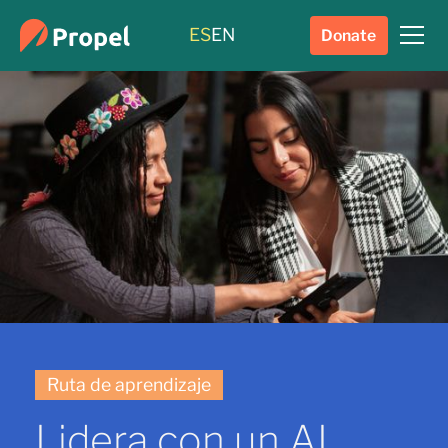
ES
EN
Donate
Ruta de aprendizaje
Lidera con un AI