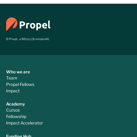
© PropL, a 501 (c) (3) nonprofit.
Who we are
Team
Propel Fellows
Impact
Academy
Cursos
Fellowship
Impact Accelerator
Funding Hub