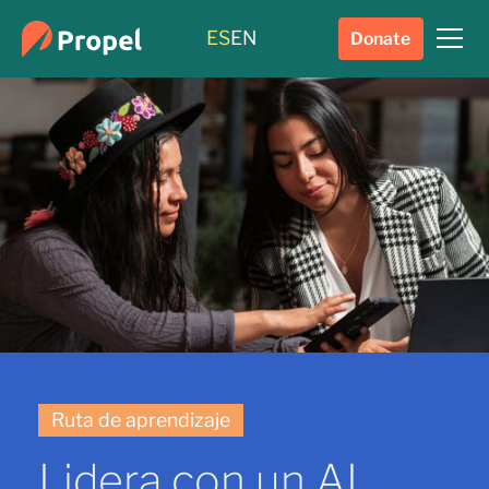
ES
EN
Donate
Ruta de aprendizaje
Lidera con un AI