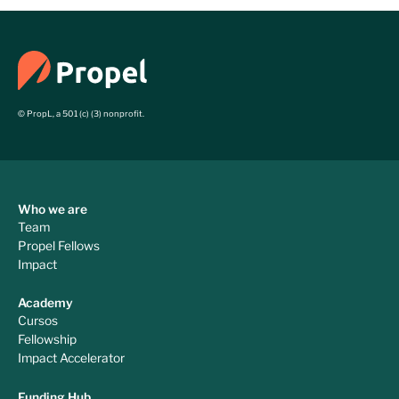
© PropL, a 501 (c) (3) nonprofit.
Who we are
Team
Propel Fellows
Impact
Academy
Cursos
Fellowship
Impact Accelerator
Funding Hub