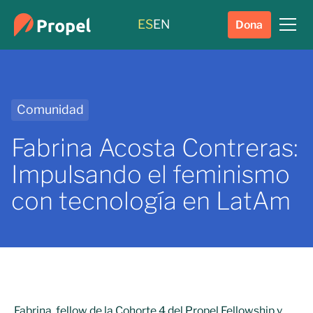
ES
EN
Dona
Comunidad
Fabrina Acosta Contreras:
Impulsando el feminismo
con tecnología en LatAm
Fabrina, fellow de la Cohorte 4 del Propel Fellowship y