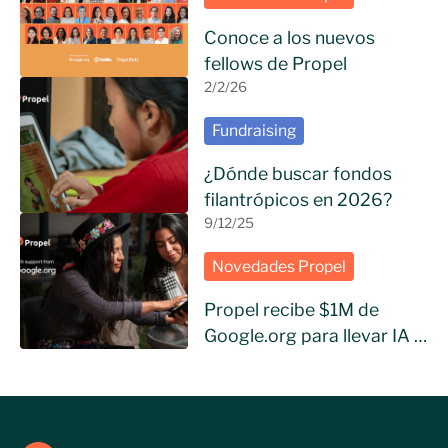
Conoce a los nuevos
fellows de Propel
2/2/26
Fundraising
¿Dónde buscar fondos
filantrópicos en 2026?
9/12/25
Novedades Propel
Propel recibe $1M de
Google.org para llevar IA a
ONGs de Hispanoamérica