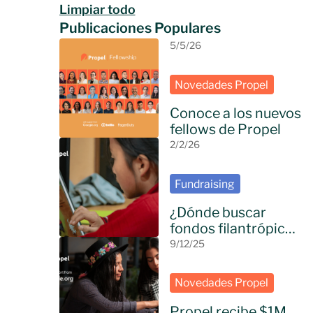
Limpiar todo
Publicaciones Populares
5/5/26
Novedades Propel
Conoce a los nuevos
fellows de Propel
2/2/26
Fundraising
¿Dónde buscar
fondos filantrópicos
en 2026?
9/12/25
Novedades Propel
Propel recibe $1M