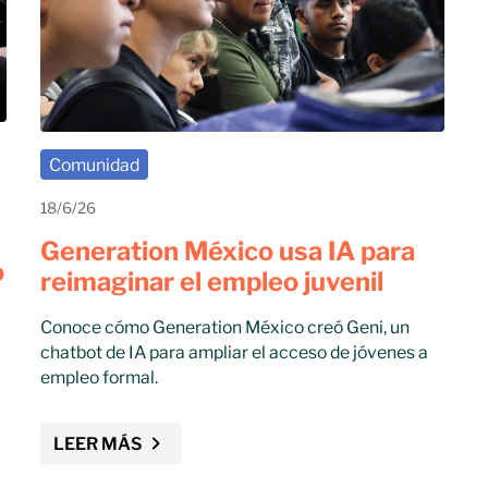
Comunidad
18/6/26
Generation México usa IA para
o
reimaginar el empleo juvenil
Conoce cómo Generation México creó Geni, un
chatbot de IA para ampliar el acceso de jóvenes a
empleo formal.
LEER MÁS