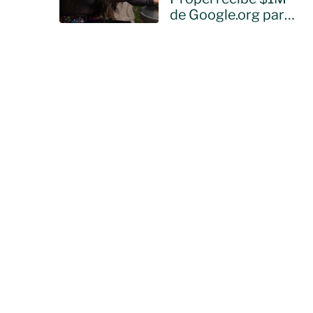
de Google.org para
llevar IA a ONGs de
Hispanoamérica