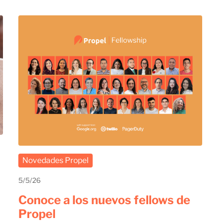
Novedades Propel
5/5/26
Conoce a los nuevos fellows de
Propel