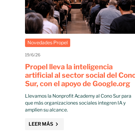
Novedades Propel
19/6/26
Propel lleva la inteligencia
artificial al sector social del Con
Sur, con el apoyo de Google.org
Llevamos la Nonprofit Academy al Cono Sur para
que más organizaciones sociales integren IA y
amplíen su alcance.
LEER MÁS