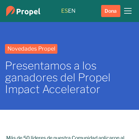
ES
EN
Dona
Novedades Propel
Presentamos a los
ganadores del Propel
Impact Accelerator
Más de 50 líderes de nuestra Comunidad aplicaron al