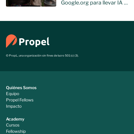
Google.org para llevar IA a
ONGs de Hispanoamérica
© PropL, una organización sin fines de lucro 501 (c) (3).
Quiénes Somos
Equipo
Propel Fellows
Impacto
Academy
Cursos
Fellowship