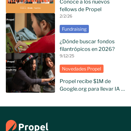
Conoce a los nuevos
fellows de Propel
2/2/26
Fundraising
¿Dónde buscar fondos
filantrópicos en 2026?
9/12/25
Novedades Propel
Propel recibe $1M de
Google.org para llevar IA a
ONGs de Hispanoamérica