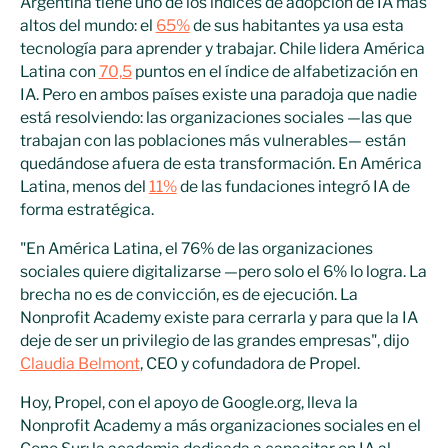
Argentina tiene uno de los índices de adopción de IA más
altos del mundo: el
65%
de sus habitantes ya usa esta
tecnología para aprender y trabajar. Chile lidera América
Latina con
70,5
puntos en el índice de alfabetización en
IA. Pero en ambos países existe una paradoja que nadie
está resolviendo: las organizaciones sociales —las que
trabajan con las poblaciones más vulnerables— están
quedándose afuera de esta transformación. En América
Latina, menos del
11%
de las fundaciones integró IA de
forma estratégica.
"En América Latina, el 76% de las organizaciones
sociales quiere digitalizarse —pero solo el 6% lo logra. La
brecha no es de convicción, es de ejecución. La
Nonprofit Academy existe para cerrarla y para que la IA
deje de ser un privilegio de las grandes empresas", dijo
Claudia Belmont
, CEO y cofundadora de Propel.
Hoy, Propel, con el apoyo de Google.org, lleva la
Nonprofit Academy a más organizaciones sociales en el