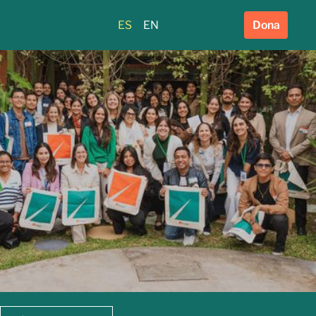
ES
EN
Dona