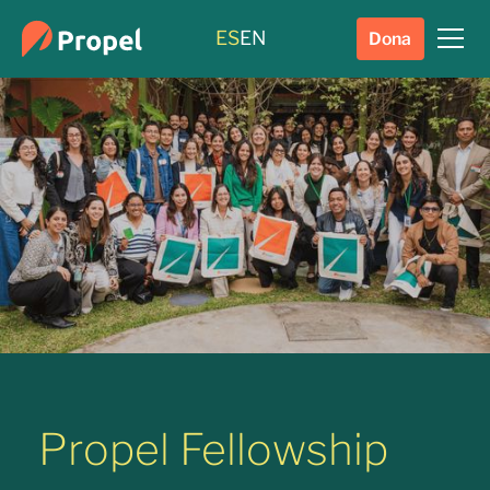
ES
EN
Dona
Propel Fellowship