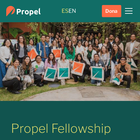
ES
EN
Dona
Propel Fellowship