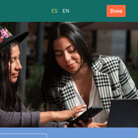
ES
EN
Dona