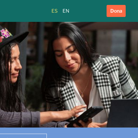
ES
EN
Dona