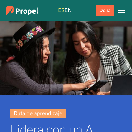
ES
EN
Dona
Ruta de aprendizaje
Lidera con un AI