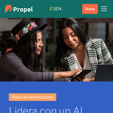
ES
EN
Dona
Ruta de aprendizaje
Lidera con un AI