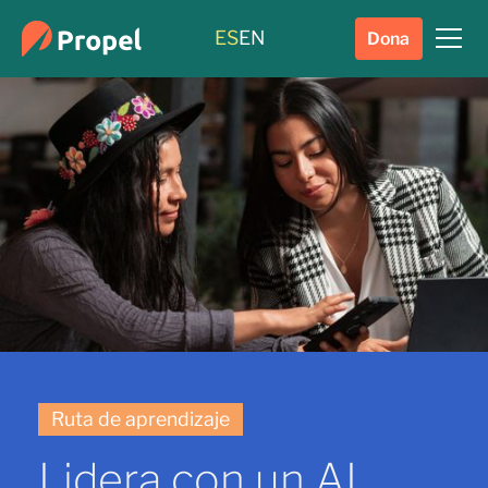
ES
EN
Dona
Ruta de aprendizaje
Lidera con un AI