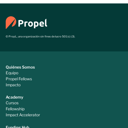
© PropL, una organización sin fines de lucro 501 (c) (3).
Quiénes Somos
Equipo
Propel Fellows
Impacto
Academy
Cursos
Fellowship
Impact Accelerator
Funding Hub