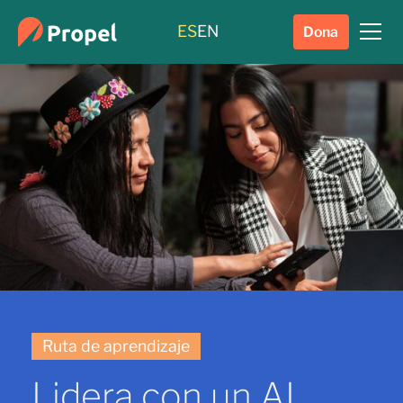
ES
EN
Dona
Ruta de aprendizaje
Lidera con un AI