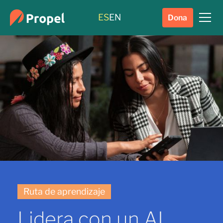
ES
EN
Dona
Ruta de aprendizaje
Lidera con un AI