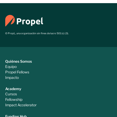
© PropL, una organización sin fines de lucro 501 (c) (3).
Quiénes Somos
Equipo
Propel Fellows
Impacto
Academy
Cursos
Fellowship
Impact Accelerator
Funding Hub