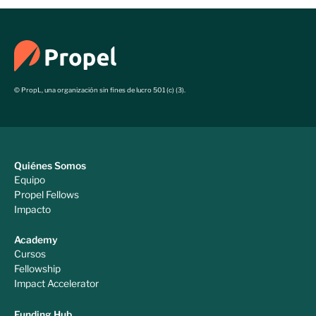
© PropL, una organización sin fines de lucro 501 (c) (3).
Quiénes Somos
Equipo
Propel Fellows
Impacto
Academy
Cursos
Fellowship
Impact Accelerator
Funding Hub