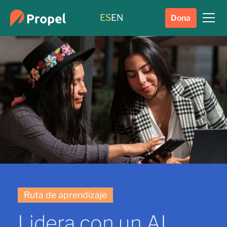
ES
EN
Dona
Ruta de aprendizaje
Lidera con un AI