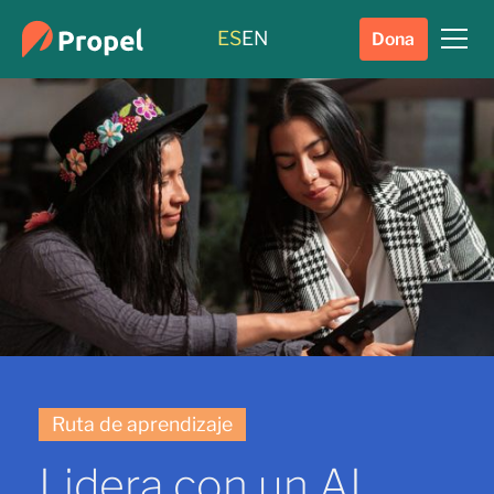
ES
EN
Dona
Ruta de aprendizaje
Lidera con un AI