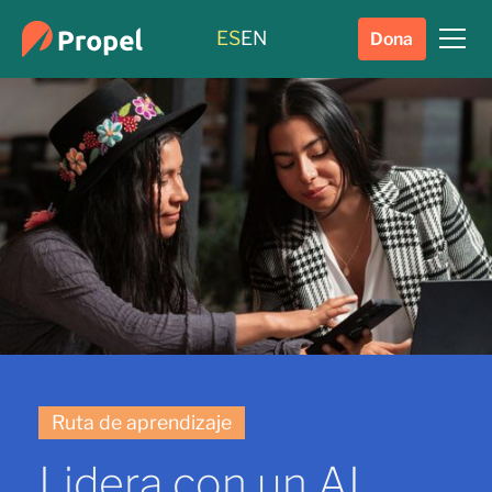
ES
EN
Dona
Ruta de aprendizaje
Lidera con un AI