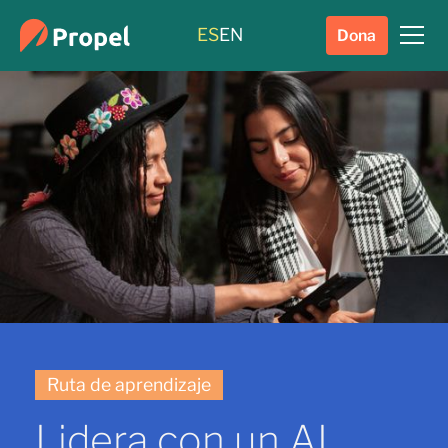
ES
EN
Dona
Ruta de aprendizaje
Lidera con un AI