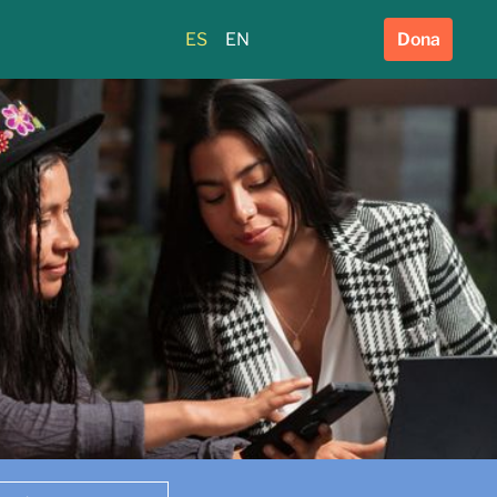
ES
EN
Dona