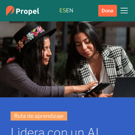
ES
EN
Dona
Ruta de aprendizaje
Lidera con un AI