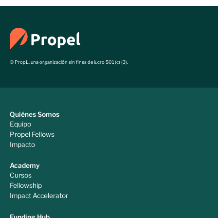
© PropL, una organización sin fines de lucro 501 (c) (3).
Quiénes Somos
Equipo
Propel Fellows
Impacto
Academy
Cursos
Fellowship
Impact Accelerator
Funding Hub