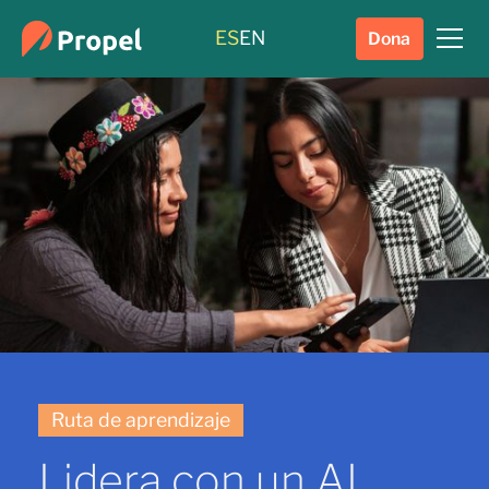
ES
EN
Dona
Ruta de aprendizaje
Lidera con un AI