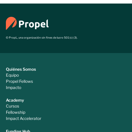
© PropL, una organización sin fines de lucro 501 (c) (3).
Quiénes Somos
Equipo
Propel Fellows
Impacto
Academy
Cursos
Fellowship
Impact Accelerator
Funding Hub