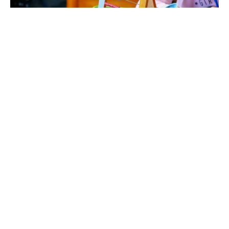
Escuela Montessori
Brinda educación preescolar y
primaria con enfoque Montessori,
fortaleciendo autonomía y
confianza en niñas y niños.