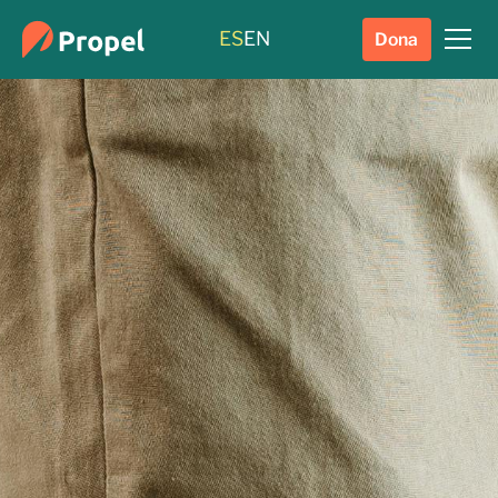
ES
EN
Dona