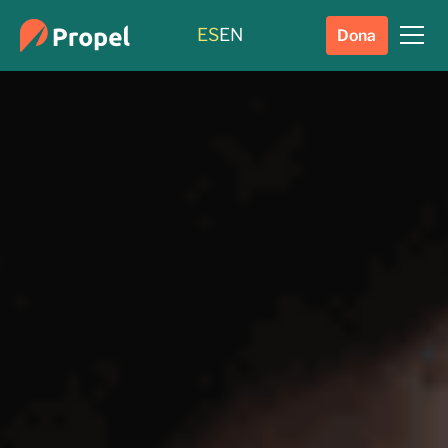
ES
EN
Dona