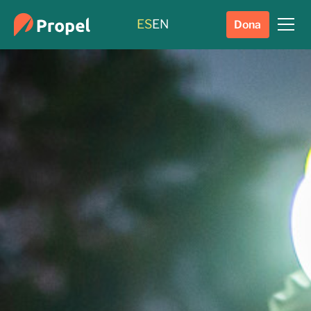
ES
EN
Dona