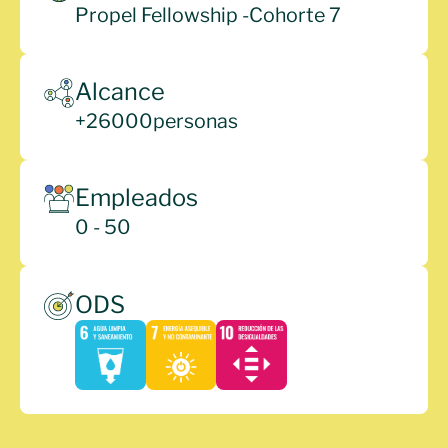
Propel Fellowship -
Cohorte 7
Alcance
+
26000
personas
Empleados
0 - 50
ODS