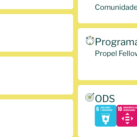
Comunidades
Programa
Propel Fello
ODS