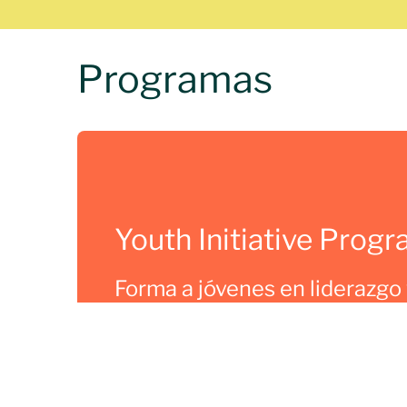
Programas
Youth Initiative Prog
Forma a jóvenes en liderazgo 
mientras financian proyectos
que generan impacto real.