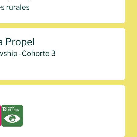
 rurales
 Propel
wship -
Cohorte 3