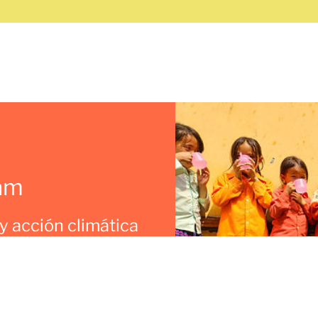
ram
y acción climática
 de agua potable