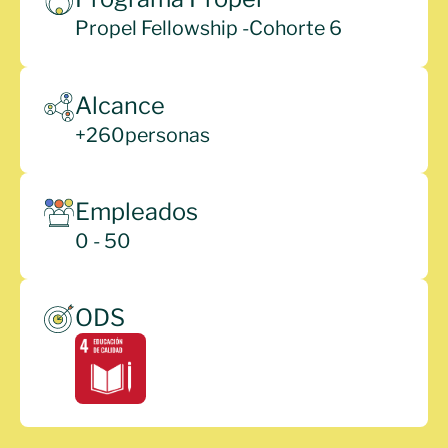
Propel Fellowship -
Cohorte 6
Alcance
+
260
personas
Empleados
0 - 50
ODS