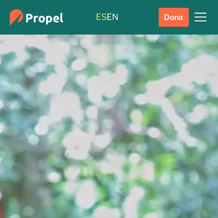
ES
EN
Dona