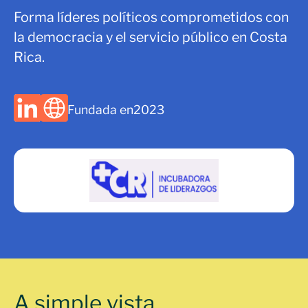
Forma líderes políticos comprometidos con
la democracia y el servicio público en Costa
Rica.
Fundada en
2023
A simple vista