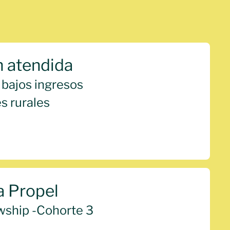
n atendida
 bajos ingresos
 rurales
 Propel
wship -
Cohorte 3